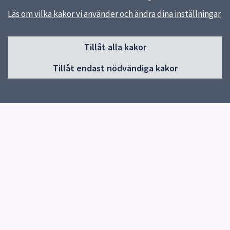
Läs om vilka kakor vi använder och ändra dina inställningar
Sidfot
Huvudmeny
Tillåt alla kakor
Start
Tillåt endast nödvändiga kakor
Gottsunda allaktivitetshus
Gränby allaktivitetshus
Vill du starta en aktivitet?
Aktiviteter Gränby
Kontakt
Allaktivitetshus i Uppsala
Aktiviteter Gottsunda
Res hit hållbart
Europeiska socialfonden
Snabblänkar
Uppsala kommun