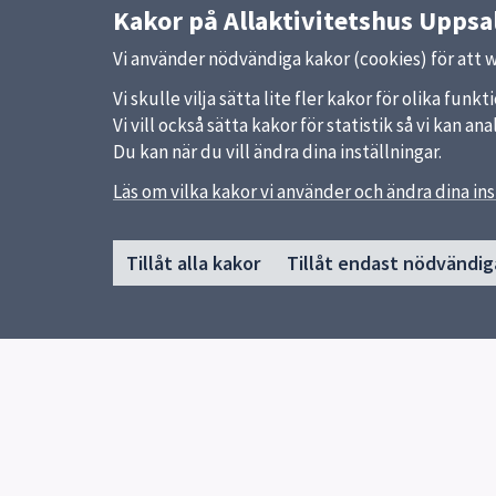
Kakor på Allaktivitetshus Uppsa
Vi använder nödvändiga kakor (cookies) för att 
Vi skulle vilja sätta lite fler kakor för olika fu
Vi vill också sätta kakor för statistik så vi kan 
Du kan när du vill ändra dina inställningar.
Sidfot
Läs om vilka kakor vi använder och ändra dina ins
Huvudmeny
Snabb
Start
Uppsal
Tillåt alla kakor
Tillåt endast nödvändig
Gottsunda allaktivitetshus
Synpun
Gränby allaktivitetshus
Vill du starta en aktivitet?
Aktiviteter Gränby
Kontakt
Allaktivitetshus i Uppsala
Aktiviteter Gottsunda
Res hit hållbart
Europeiska socialfonden