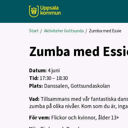
Start
/
Aktiviteter Gottsunda
/
Zumba med Essie
Zumba med Essi
Datum:
4
juni
Tid:
17:30 – 18:30
Plats:
Danssalen, Gottsundaskolan
Vad:
Tillsammans med vår fantastiska danslä
zumba på olika nivåer. Kom som du är, ing
För vem:
Flickor och kvinnor, ålder 13+