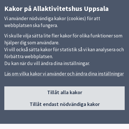
Kakor på Allaktivitetshus Uppsala
Vi använder nödvändiga kakor (cookies) för att
webbplatsen ska fungera.
Vi skulle vilja sätta lite fler kakor för olika funktioner som
hjälper dig som användare.
Vi vill också sätta kakor för statistik så vi kan analysera och
förbättra webbplatsen.
Du kan när du vill ändra dina inställningar.
Läs om vilka kakor vi använder och ändra dina inställningar
Sidfot
Huvudmeny
Tillåt alla kakor
Start
Tillåt endast nödvändiga kakor
Gottsunda allaktivitetshus
Gränby allaktivitetshus
Vill du starta en aktivitet?
Aktiviteter Gränby