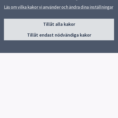
Läs om vilka kakor vi använder och ändra dina inställningar
Sidfot
Huvudmeny
Tillåt alla kakor
Start
Tillåt endast nödvändiga kakor
Gottsunda allaktivitetshus
Gränby allaktivitetshus
Vill du starta en aktivitet?
Aktiviteter Gränby
Kontakt
Allaktivitetshus i Uppsala
Aktiviteter Gottsunda
Res hit hållbart
Europeiska socialfonden
Snabblänkar
Uppsala kommun