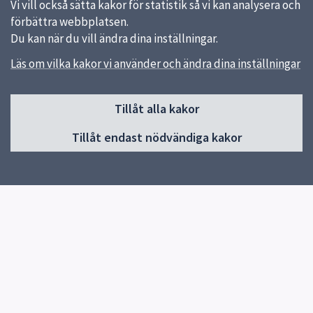
Vi vill också sätta kakor för statistik så vi kan analysera och
förbättra webbplatsen.
Du kan när du vill ändra dina inställningar.
Läs om vilka kakor vi använder och ändra dina inställningar
Sidfot
Huvudmeny
Tillåt alla kakor
Start
Tillåt endast nödvändiga kakor
Gottsunda allaktivitetshus
Gränby allaktivitetshus
Vill du starta en aktivitet?
Aktiviteter Gränby
Kontakt
Allaktivitetshus i Uppsala
Aktiviteter Gottsunda
Res hit hållbart
Europeiska socialfonden