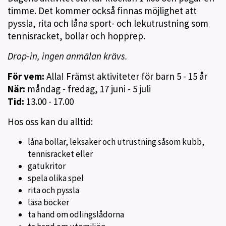
timme. Det kommer också finnas möjlighet att
pyssla, rita och låna sport- och lekutrustning som
tennisracket, bollar och hopprep.
Drop-in, ingen anmälan krävs.
För vem:
Alla! Främst aktiviteter för barn 5 - 15 år
När:
måndag - fredag, 17 juni - 5 juli
Tid:
13.00 - 17.00
Hos oss kan du alltid:
låna bollar, leksaker och utrustning såsom kubb,
tennisracket eller
gatukritor
spela olika spel
rita och pyssla
läsa böcker
ta hand om odlingslådorna